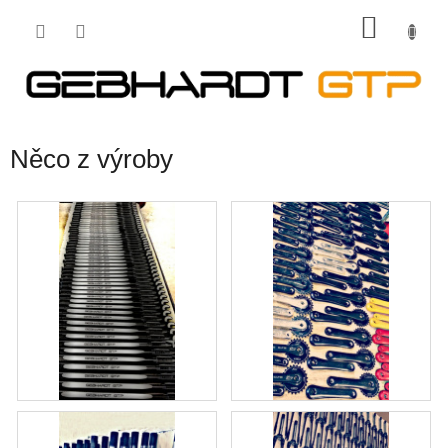
Přejít
NÁKU
na
obsah
KOŠÍK
Něco z výroby