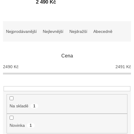
2 490 Kč
Ř
a
Nejprodávanější
Nejlevnější
Nejdražší
Abecedně
z
e
n
Cena
í
p
2490
Kč
2491
Kč
r
o
d
u
k
t
Na skladě
1
ů
Novinka
1