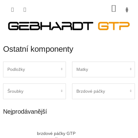
Přejít
NÁKU
na
obsah
KOŠÍK
Ostatní komponenty
Podložky
Matky
Šroubky
Brzdové páčky
Nejprodávanější
brzdové páčky GTP