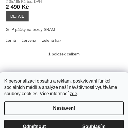
2 057,85 Kč bez DPH
ů
2 490 Kč
DETAIL
GTP páčky na brzdy SRAM
černá
červená
zelená fialová
stříbrná
šedá
zlatá
ora
1
položek celkem
O
v
l
Z
á
á
d
p
K personalizaci obsahu a reklam, poskytování funkcí
a
a
sociálních médií a analýze naší návštěvnosti využíváme
c
t
soubory cookies. Více informací
zde
.
í
í
p
Vytvořil Shoptet
r
Nastavení
v
k
y
Copyright 2026
GEBHARDT GTP
. Všechna práva vyhrazena.
v
Odmítnout
Souhlasím
Upravit nastavení cookies