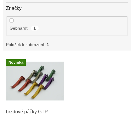
Značky
Gebhardt
1
Položek k zobrazení:
1
V
Novinka
ý
p
i
s
p
r
o
d
brzdové páčky GTP
u
k
t