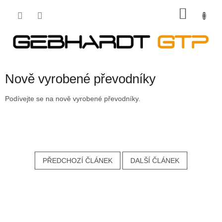
Přejít
NÁKU
na
obsah
KOŠÍK
Nově vyrobené převodníky
Podívejte se na nově vyrobené převodníky.
PŘEDCHOZÍ ČLÁNEK
DALŠÍ ČLÁNEK
Z
á
p
a