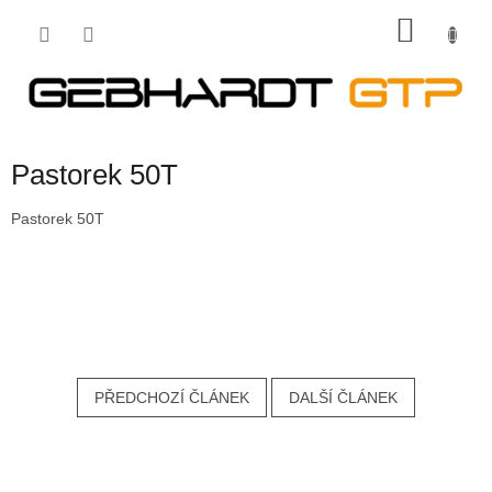
Přejít
NÁKU
na
obsah
KOŠÍK
Pastorek 50T
Pastorek 50T
PŘEDCHOZÍ ČLÁNEK
DALŠÍ ČLÁNEK
Z
á