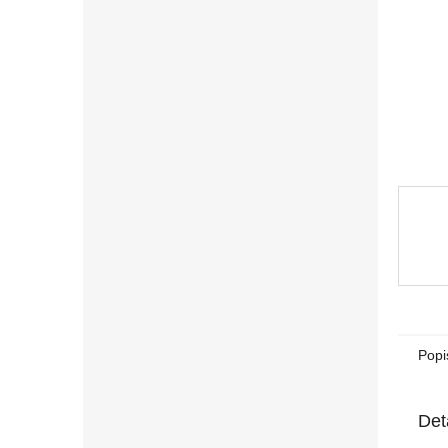
n
e
l
Popi
Det