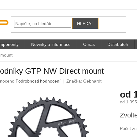
HLEDAT
omponenty
Novinky a informace
O nás
Distributoři
 mount
vodníky GTP NW Direct mount
né
noceno
Podrobnosti hodnocení
Značka:
Gebhardt
ení
od
u
od
1 095
Měrná
Zvolt
cena:
ek.
Počet z