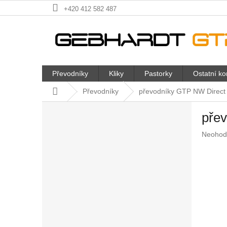
Přejít
+420 412 582 487
na
obsah
Převodníky
Kliky
Pastorky
Ostatní k
Domů
Převodníky
převodníky GTP NW Direct
P
pře
o
s
Průměr
Neohod
t
hodnoc
r
produkt
a
je
n
0,0
z
n
5
í
hvězdič
p
a