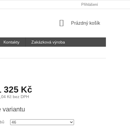
Přihlášení
NÁKUPNÍ
Prázdný košík
KOŠÍK
Kontakty
Zakázková výroba
1 325 Kč
,04 Kč
bez DPH
e variantu
ubů