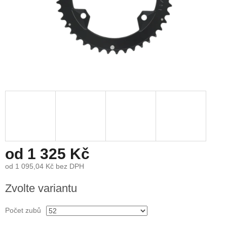
od
1 325 Kč
od
1 095,04 Kč
bez DPH
Měrná
Zvolte variantu
cena:
Počet zubů