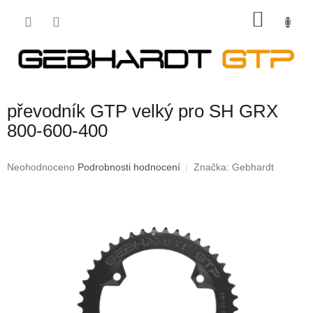
Přejít
NÁKU
na
obsah
KOŠÍK
převodník GTP velký pro SH GRX
800-600-400
Průměrné
Neohodnoceno
Podrobnosti hodnocení
Značka:
Gebhardt
hodnocení
produktu
je
0,0
z
5
hvězdiček.