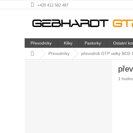
Přejít
+420 412 582 487
na
obsah
Převodníky
Kliky
Pastorky
Ostatní k
Domů
Převodníky
převodník GTP velký BCD 
P
pře
o
s
Průměr
1 hodn
t
hodnoc
r
produkt
a
je
n
5,0
z
n
5
í
hvězdič
p
a