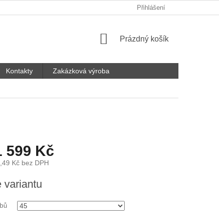
Přihlášení
NÁKUPNÍ
Prázdný košík
KOŠÍK
Kontakty
Zakázková výroba
1 599 Kč
,49 Kč
bez DPH
e variantu
ubů