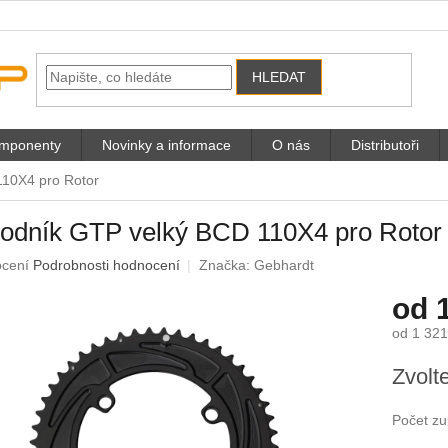
HLEDAT
omponenty
Novinky a informace
O nás
Distributoři
110X4 pro Rotor
vodník GTP velký BCD 110X4 pro Rotor
né
ocení
Podrobnosti hodnocení
Značka:
Gebhardt
ení
od
u
od
1 321
Měrná
Zvolt
cena:
ek.
Počet z