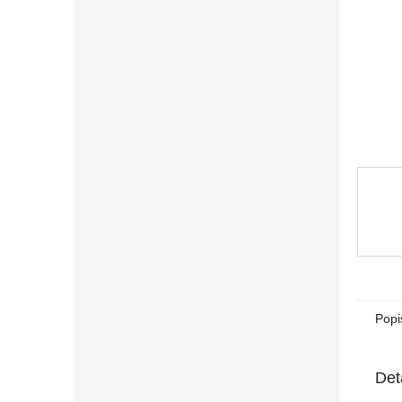
n
e
l
Popi
Det