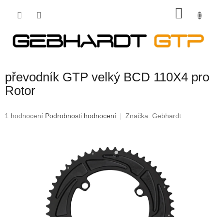
Přejít
NÁKU
na
obsah
KOŠÍK
převodník GTP velký BCD 110X4 pro
Rotor
Průměrné
1 hodnocení
Podrobnosti hodnocení
Značka:
Gebhardt
hodnocení
produktu
je
5,0
z
5
hvězdiček.