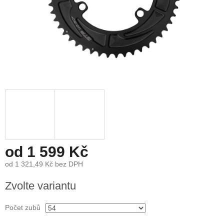
od
1 599 Kč
od
1 321,49 Kč
bez DPH
Měrná
Zvolte variantu
cena:
Počet zubů