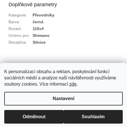
Doplňkové parametry
Kategorie
:
Převodníky
Barva
:
černá
Rozteč
:
110x4
Určeno pro
:
Shimano
Disciplína
:
Silnice
Z
á
p
K personalizaci obsahu a reklam, poskytování funkcí
a
sociálních médií a analýze naší návštěvnosti využíváme
t
soubory cookies. Více informací
zde
.
í
Vytvořil Shoptet
Nastavení
Copyright 2026
GEBHARDT GTP
. Všechna práva vyhrazena.
Odmítnout
Souhlasím
Upravit nastavení cookies