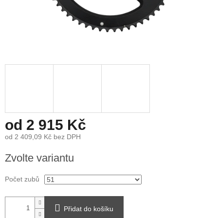
od
2 915 Kč
od
2 409,09 Kč
bez DPH
Měrná
Zvolte variantu
cena:
Počet zubů
Přidat do košíku