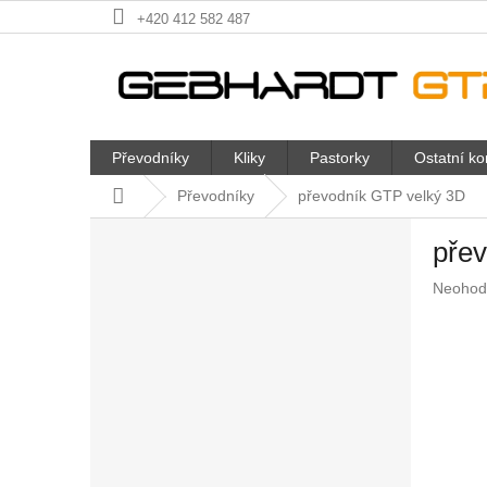
Přejít
+420 412 582 487
na
obsah
Převodníky
Kliky
Pastorky
Ostatní k
Domů
Převodníky
převodník GTP velký 3D
P
pře
o
s
Průměr
Neohod
t
hodnoc
r
produkt
a
je
n
0,0
z
n
5
í
hvězdič
p
a