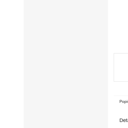
n
e
l
Popi
Det