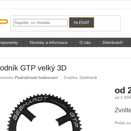
HLEDAT
omponenty
Novinky a informace
O nás
Distributoři
vodník GTP velký 3D
né
noceno
Podrobnosti hodnocení
Značka:
Gebhardt
ení
od
u
od
2 409
Měrná
Zvolt
cena:
ek.
Počet z