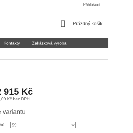
Přihlášení
NÁKUPNÍ
Prázdný košík
KOŠÍK
Kontakty
Zakázková výroba
2 915 Kč
,09 Kč
bez DPH
e variantu
ubů