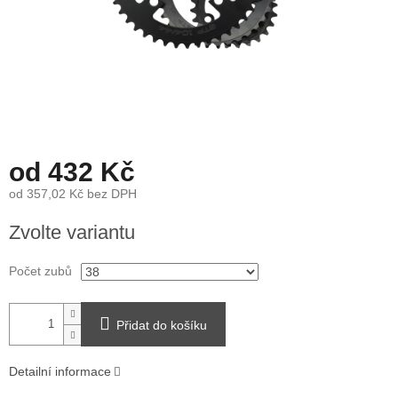
od
432 Kč
od
357,02 Kč
bez DPH
Měrná
Zvolte variantu
cena:
Počet zubů
Přidat do košíku
Detailní informace