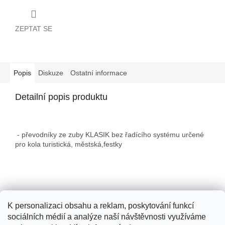
ZEPTAT SE
Popis
Diskuze
Ostatní informace
Detailní popis produktu
- převodníky ze zuby KLASIK bez řadícího systému určené
pro kola turistická, městská,festky
Z
á
p
K personalizaci obsahu a reklam, poskytování funkcí
a
sociálních médií a analýze naší návštěvnosti využíváme