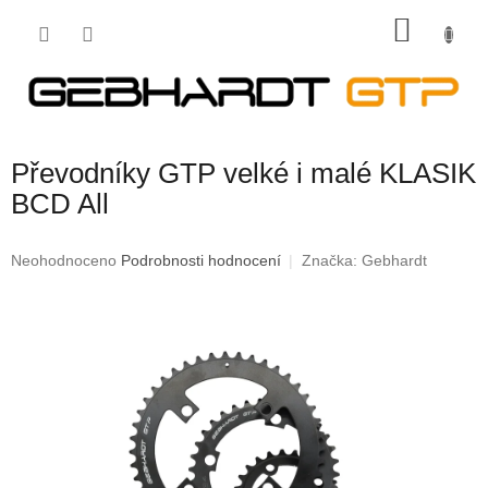
Přejít
NÁKU
na
obsah
KOŠÍK
Převodníky GTP velké i malé KLASIK
BCD All
Průměrné
Neohodnoceno
Podrobnosti hodnocení
Značka:
Gebhardt
hodnocení
produktu
je
0,0
z
5
hvězdiček.