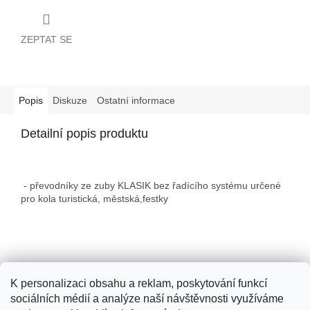
ZEPTAT SE
Popis
Diskuze
Ostatní informace
Detailní popis produktu
- převodníky ze zuby KLASIK bez řadícího systému určené
pro kola turistická, městská,festky
Z
á
p
K personalizaci obsahu a reklam, poskytování funkcí
a
sociálních médií a analýze naší návštěvnosti využíváme