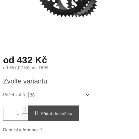
od
432 Kč
od
357,02 Kč
bez DPH
Měrná
Zvolte variantu
cena:
Počet zubů
Přidat do košíku
Detailní informace