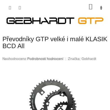
Přejít
NÁKU
na
obsah
KOŠÍK
Převodníky GTP velké i malé KLASIK
BCD All
Průměrné
Neohodnoceno
Podrobnosti hodnocení
Značka:
Gebhardt
hodnocení
produktu
je
0,0
z
5
hvězdiček.