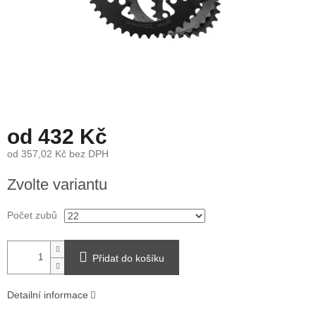
od
432 Kč
od
357,02 Kč
bez DPH
Měrná
Zvolte variantu
cena:
Počet zubů
Přidat do košíku
Detailní informace