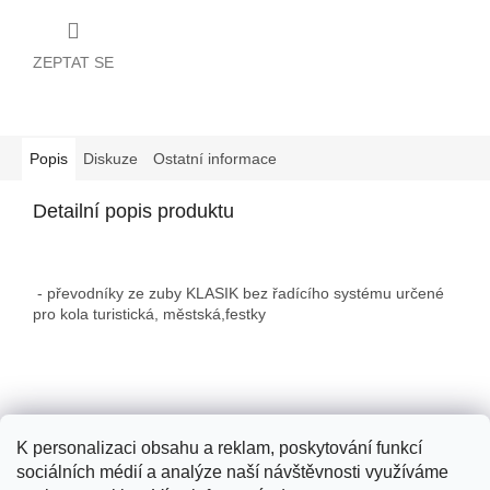
ZEPTAT SE
Popis
Diskuze
Ostatní informace
Detailní popis produktu
- převodníky ze zuby KLASIK bez řadícího systému určené
pro kola turistická, městská,festky
Z
á
p
K personalizaci obsahu a reklam, poskytování funkcí
a
sociálních médií a analýze naší návštěvnosti využíváme