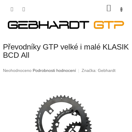
Přejít
NÁKU
na
obsah
KOŠÍK
Převodníky GTP velké i malé KLASIK
BCD All
Průměrné
Neohodnoceno
Podrobnosti hodnocení
Značka:
Gebhardt
hodnocení
produktu
je
0,0
z
5
hvězdiček.